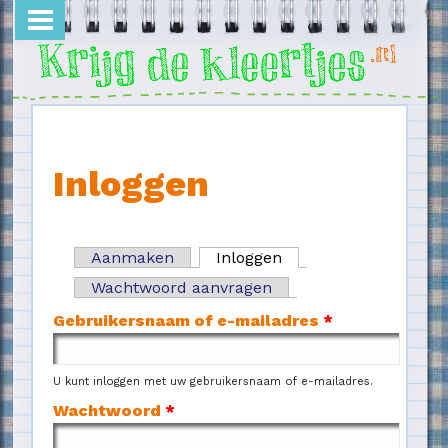
Overslaan en naar de inhoud gaan
Inloggen
Aanmaken
Inloggen
(actieve tabblad)
Primaire tabs
Wachtwoord aanvragen
Gebruikersnaam of e-mailadres
*
U kunt inloggen met uw gebruikersnaam of e-mailadres.
Wachtwoord
*