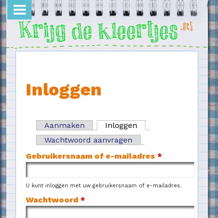
Overslaan en naar de inhoud gaan
Inloggen
Aanmaken
Inloggen
(actieve tabblad)
Primaire tabs
Wachtwoord aanvragen
Gebruikersnaam of e-mailadres
*
U kunt inloggen met uw gebruikersnaam of e-mailadres.
Wachtwoord
*