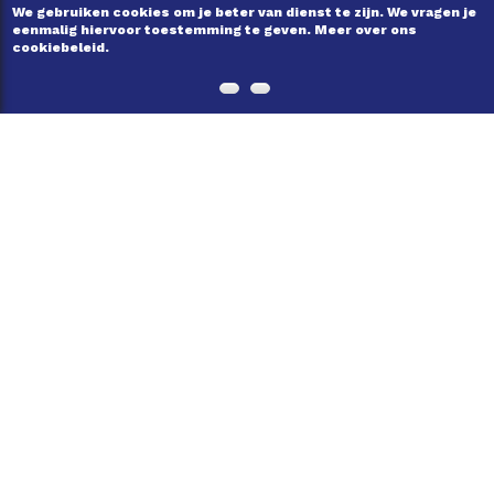
We gebruiken cookies om je beter van dienst te zijn. We vragen je
eenmalig hiervoor toestemming te geven. Meer over ons
cookiebeleid.
ONS VERHAAL
VEELGESTELDE VRAGEN
ZELF BIJDRAGEN
NIEUWSBRIEF
CONTACT
“Was een geslaagde ruil!
Dochter vond de kleding