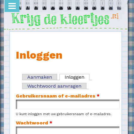
Overslaan en naar de inhoud gaan
Inloggen
Aanmaken
Inloggen
(actieve tabblad)
Primaire tabs
Wachtwoord aanvragen
Gebruikersnaam of e-mailadres
*
U kunt inloggen met uw gebruikersnaam of e-mailadres.
Wachtwoord
*