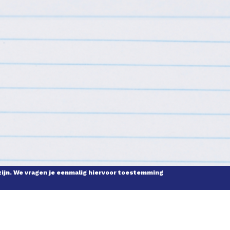
zijn. We vragen je eenmalig hiervoor toestemming
ESTELDE VRAGEN
ZELF BIJDRAGEN
N