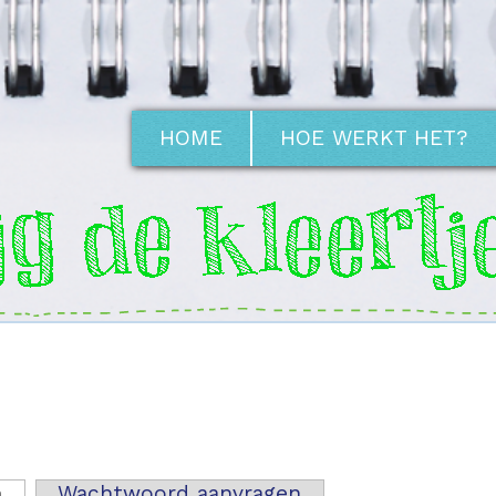
HOME
HOE WERKT HET?
n
(actieve tabblad)
Wachtwoord aanvragen