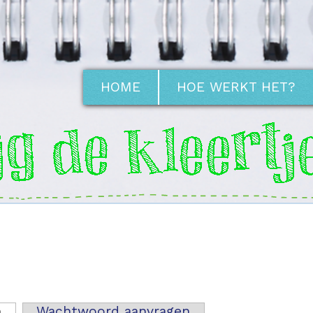
HOME
HOE WERKT HET?
n
(actieve tabblad)
Wachtwoord aanvragen